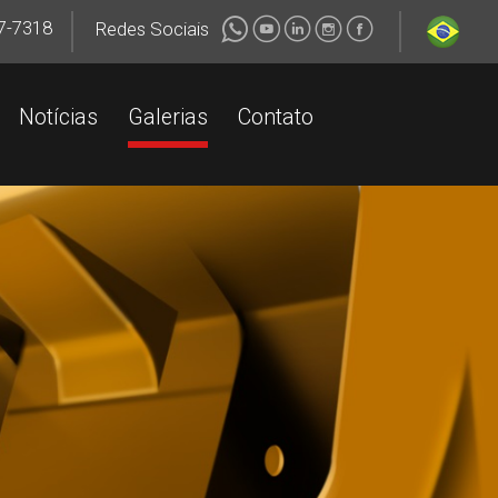
7-7318
+55 (34) 99147-7318
+55 (34) 99147-7318
Redes Sociais
Notícias
Galerias
Contato