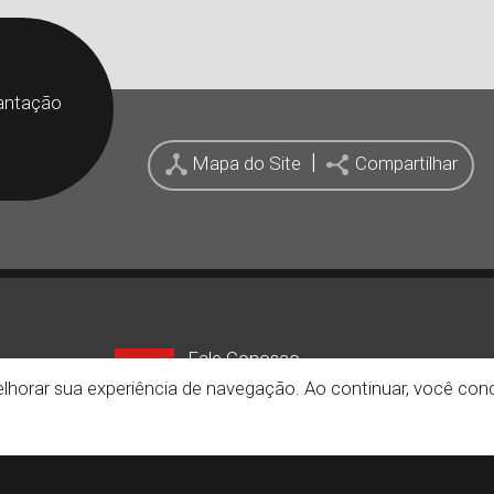
antação
|
Mapa do Site
Compartilhar
Fale Conosco
+55 (34) 99147-7318
+55 
 melhorar sua experiência de navegação. Ao continuar, você c
(Whatsapp)
(Padrã