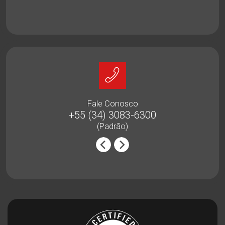
Fale Conosco
18
+55 (34) 3083-6300
(Padrão)