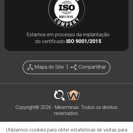
Estamos em processo da implantação
do certificado
ISO 9001/2015
|
Mapa do Site
Compartilhar
Copyright© 2026 - Minerminas. Todos os direitos
reservados.
Politica de Privacidade
Utilizamos cookies para obter estatísticas de visitas para