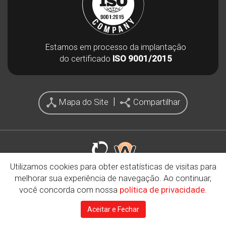
Estamos em processo da implantação
do certificado
ISO 9001/2015
|
Mapa do Site
Compartilhar
Utilizamos cookies para obter estatísticas de visitas para
Copyright© 2026 - Minerminas. Todos os direitos
melhorar sua experiência de navegação. Ao continuar,
reservados.
você concorda com nossa
política de privacidade.
Politica de Privacidade
Aceitar e Fechar